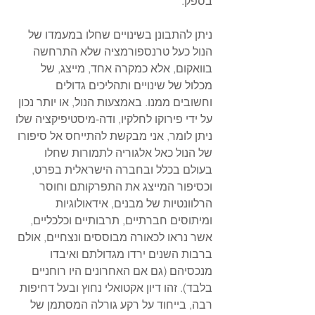
בספק.
ניתן להתבונן בשינויים שחלו במעמדו של 
הנול כעל טרנספורמציה שלא התרחשה 
בוואקום, אלא כמקרה אחד, מייצג, של 
מכלול של שינויים ותהליכים גדולים 
וחשובים ממנו. באמצעות הנול, או יותר נכון 
על ידי פירוקו לחלקיו, ודה-מיסטיפיקציה שלו 
ניתן לומר, אני מבקשת להתייחס אל סיפורו 
של הנול כאל אלגוריה לתמורות שחלו 
בעולם בכלל ובחברה הישראלית בפרט, 
וכסיפור המייצג את התפרקותם וחוסר 
הרלוונטיות של מבנים, אידאולוגיות 
ומיתוסים חברתיים, תרבותיים וכלכליים, 
אשר נראו לכאורה מבוססים ונצחיים, אולם 
ברבות השנים ירדו מגדולתם ואיבדו 
מנכסיהם (גם אם האחרונים היו רוחניים 
בלבד). זהו דיון אקטואלי נחוץ ובעל דחיפות 
רבה, בייחוד על רקע גורלה המסתמן של 