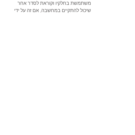
משתמשת בחלקיו וקוראת לסדר אחר 
שיכול להתקיים במחשבה, אם זה על ידי 
השטחה של מושגים או התייחסות 
למרכיבים באשר הם ונמנעת מלראותם 
כמכלול עם פונקציה ברורה וסטטית כמו 
הנול בצורתו המסורתית. אני יוצאת ונכנסת 
אל ה'ריק' ומחפשת את ה 'יש' בקוביה שלא 
משתנה.