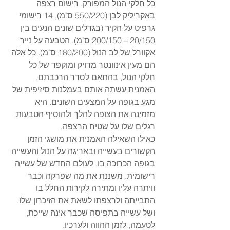
כל חלקי הנול המפורק. רישום רצפה 
באקריליק לבן (550/220 ס"מ), 14 רישומי 
גרפיט על הקיר (בגדלים שונים הנעים בין 
20/150 – 200/150 ס"מ). הטבעה על נייר 
אקוורל של לב הנול (180/200 ס"מ). כל אלה 
הם מעין אינוונטר מדויק ומוקפד של כל 
חלקי הנול, בהתאם לסדר הרכבתם. 
האמנית עשתה אותם בעמלנות סיזיפית של 
מגע בגופה על המצעים השונים. היא 
מזמינה את הצופה להלך ולהוסיף הטבעות 
רגלים שלו על שטיח הרצפה.
כאילו השאילה האמנית את מושגי הזמן 
הקשורים בעשייה ובאריגה על הנול והעשייה 
בגופה הכרוכה בו, לעולם החדש של עשייה 
רישומית. משננת את מה שפרקה וכבר 
וויתרה עליו ומתירה לקירות החלל בו 
התבייתה ולרצפתו לשאת את הזיכרון שלו. 
ושל עשייה בתפיסה שכבר אינה שייכת, 
לטעמה, לזמן ההווה ולערכיו.