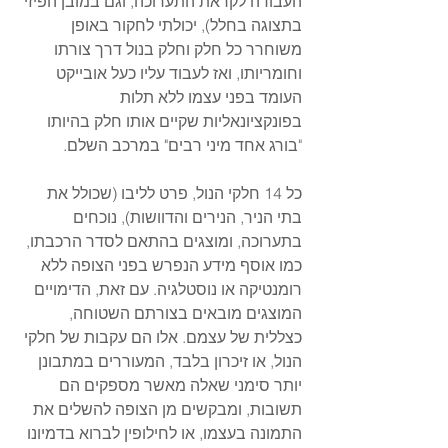
העבודה לקראת התערוכה, וגם במובן הפיזי 
בתצוגה בחלל), יכולתי לחקור באופן 
משוחרר כל חלק וחלק בנול דרך צורתו 
וחומריותו, ואז לעבוד עליו כעל אובייקט 
העומד בפני עצמו ללא תלות 
בפונקציונאליות שקיים אותו חלק בהיותו 
"בורג אחד מיני רבים" במרכב השלם.
כל 14 חלקי הנול, פרט לליבו (שכולל את 
בתי הניר, הנירים והדוושות), נוכחים 
בתערוכה, ומוצגים בהתאם לסדר הרכבתו, 
כמו אוסף מידע הנפרש בפני הצופה ללא 
רומנטיקה או נוסטלגיה. עם זאת, הדימויים 
המוצגים מובאים בצורתם השטוחה, 
כצללית של עצמם. אלו הם עקבות של חלקי 
הנול, או זיכרון בלבד, המעוררים במתבונן 
יותר סימני שאלה מאשר מספקים הם 
תשובות, ומבקשים מן הצופה להשלים את 
התמונה בעצמו, או לחילופין לברוא בדמיונו 