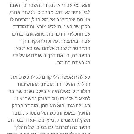
והוא ייצג עבורי את נקודת השבר בין העבר 
לבין עתיד לא ידוע. מרחק כ-20 שנה אחרי, 
אני מתייצבת שוב אל מול הנול, "מביטה לו 
בלבן של העיניים" ללא מורא, ומתמודדת 
עם התכלית והזיכרונות שהוא אוצר בתוכו 
עבורי באמצעות פירוקו לחלקיו ודרך 
התייחסויות שונות אליהם שמובאות כאן 
בתערוכה, בין אם דרך רישומם או על ידי 
הטבעתם בחומר.
פעולה זו אפשרה לי קודם כל להפשיט את 
הנול מן ההילה הרומנטית, מהחשיבות 
הנלווית לו כאילו היה אובייקט נשגב שחובה 
להציג בשלמותו (נול מפורק נחשב "אינו 
ראוי להצגה", הוא מאוחסן ומוסתר הרחק 
מהעין). באופן זה, כשהנול מנוטרל מכובד 
משקלו ומשמעותו, מעין נוכח-נעדר במרחב 
התערוכה ("מרחב" גם במובן של תהליך 