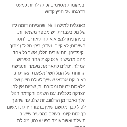
ובמקומות מסוימים זכתה להיות כמעט 
בדרגתו של חפץ קדוש.
באנגלית למילה Null, שהגייתה דומה לזו 
של נול בעברית, יש מספר משמעויות. 
ביניהן ניתן למצוא את התיאורים: "חסר 
חשיבות; לא קיים, נעדר; ריק; חלול" (מתוך 
ויקיפדיה). התיאורים הללו, אשר כל אחד 
מהם מדגיש ניואנס קצת אחר בפירוש 
המילה, יכולים לתאר את מעמדו ותפישתו 
הרווחת של הנול (ושל מלאכת האריגה), 
כאובייקט ארכאי ששייך לעולם הישן של 
מלאכות ידניות ומסורתיות, שכיום אין להן 
הצדקה כלכלית. עם השנים והקדמה הנול 
הלך ואיבד מן הרלוונטיות שלו, עד שהפך 
לפיל לבן ומגושם שאין בו צורך יותר, ומשום 
כך זכות קיומו בעולם כמכשיר שיש בו 
תועלת ואשר עומד בפני עצמו, מוטלת 