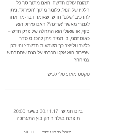
תמונת עולם חדשה. האם מתוך סך כל 
חלקיו של הנול, כלומר מתוך "הפירוק", ניתן 
להרכיב "שלם" חדש, שאומר דבר-מה אחר 
לגמרי מאשר "אריגה"? האם פירוק הוא 
סוף, או שאולי הוא התחלה של פרק חדש – 
כאוס זמני, בו תמיד ניתן להכניס סדר 
כלשהו ולייצר כך משמעות חדשה? והייתכן 
שפירוק הוא אקט הכרחי על מנת שתתרחש 
צמיחה?
טקסט מאת: טלי לכיש
ביום חמישי, 30.11.17 בשעה 20:00 
תיפתח בגלריה הקיבוץ התערוכה:
מיכל גלבוע דוד  -  NULL