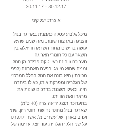
30.11.17 – 30.12.17
אוצרת: יעל קיני
מיכל גלבוע עסקה כאמנית באריגה בנול 
והציגה בארצות שונות. מזה שנים שהיא 
עושה ברישום מתוך השראה ודיאלוג בין 
השאר עם כל חומרי האריגה.
תערוכה זו הינה כעין טקס פרידה מן הנול 
וממה שהוא מייצג. בפעם האחרונה (לפני 
מכירתו) היא בונה את הנול בחלל המרכזי 
של הגלריה ומפרקת אותו, כאילו ביתרה 
חיה. וכאילו משננת בדרכים שונות את 
מראהו ואת הווייתו.
בתערוכה תוצג יריעה צרה (40 ס"מ) 
שארגה בנול מחוטי נחושת וחוטי ריון, שתי 
וערב באורך של עשרים מ', אשר תתפרס 
על שני חלקי הגלריה. עוד יוצגו ערימה של 